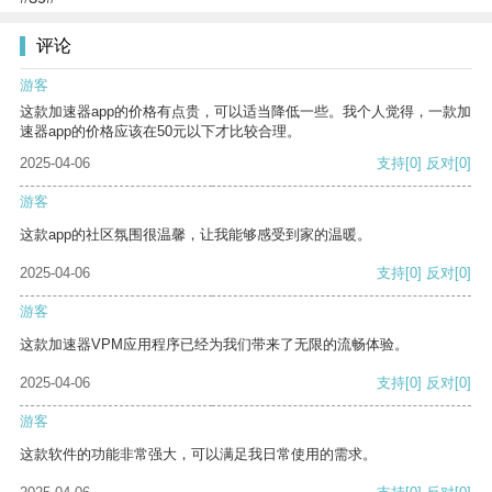
评论
游客
这款加速器app的价格有点贵，可以适当降低一些。我个人觉得，一款加
速器app的价格应该在50元以下才比较合理。
2025-04-06
支持
[0]
反对
[0]
游客
这款app的社区氛围很温馨，让我能够感受到家的温暖。
2025-04-06
支持
[0]
反对
[0]
游客
这款加速器VPM应用程序已经为我们带来了无限的流畅体验。
2025-04-06
支持
[0]
反对
[0]
游客
这款软件的功能非常强大，可以满足我日常使用的需求。