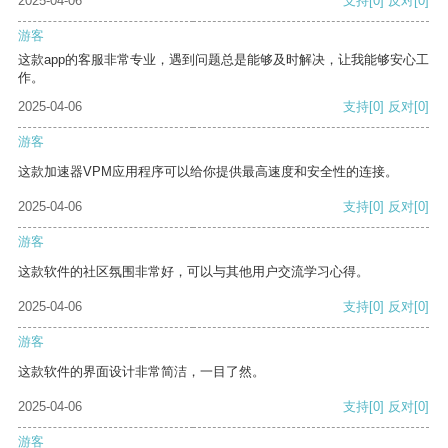
2025-04-06
支持
[0]
反对
[0]
游客
这款app的客服非常专业，遇到问题总是能够及时解决，让我能够安心工
作。
2025-04-06
支持
[0]
反对
[0]
游客
这款加速器VPM应用程序可以给你提供最高速度和安全性的连接。
2025-04-06
支持
[0]
反对
[0]
游客
这款软件的社区氛围非常好，可以与其他用户交流学习心得。
2025-04-06
支持
[0]
反对
[0]
游客
这款软件的界面设计非常简洁，一目了然。
2025-04-06
支持
[0]
反对
[0]
游客