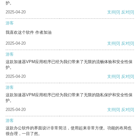
护。
2025-04-20
支持
[0]
反对
[0]
游客
我喜欢这个软件 作者加油
2025-04-20
支持
[0]
反对
[0]
游客
这款加速器VPM应用程序已经为我们带来了无限的流畅体验和安全性保
护。
2025-04-20
支持
[0]
反对
[0]
游客
这款加速器VPM应用程序已经为我们带来了无限的隐私保护和安全性保
护。
2025-04-20
支持
[0]
反对
[0]
游客
这款办公软件的界面设计非常简洁，使用起来非常方便。功能的布局也
很合理，一目了然。