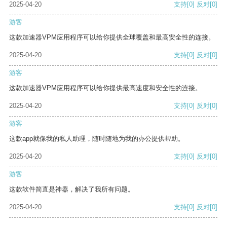
2025-04-20
支持
[0]
反对
[0]
游客
这款加速器VPM应用程序可以给你提供全球覆盖和最高安全性的连接。
2025-04-20
支持
[0]
反对
[0]
游客
这款加速器VPM应用程序可以给你提供最高速度和安全性的连接。
2025-04-20
支持
[0]
反对
[0]
游客
这款app就像我的私人助理，随时随地为我的办公提供帮助。
2025-04-20
支持
[0]
反对
[0]
游客
这款软件简直是神器，解决了我所有问题。
2025-04-20
支持
[0]
反对
[0]