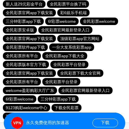
新人送29元彩金平台
全民彩票平台换了吗
全民彩票官网app下载安装
彩6娱乐手机端
三分钟彩票app下载
6f彩票welcome
全民彩票welcome
全民彩票安卓版
全民彩票官网最新登录入口
全民彩票官网app下载安装
顶级彩票app官方网站
全民彩票软件app下载
一分大发系统彩票app
全民彩票所有平台
全民彩票app下载大全
全民彩票版本官方下载
全民彩票平台登录
全民彩票官网app下载安装
全民彩票下载大全官网
全民彩票所有平台
全民彩票平台登录
welcome盈彩购彩大厅广东
全民彩票官网最新登录入口
6f彩票welcome
三分钟彩票app下载
9123购彩welcome中心
下载全民彩票
顶级彩票app官方网站
全民彩票平台登录
明发彩票平台
永久免费使用的加速器
下载