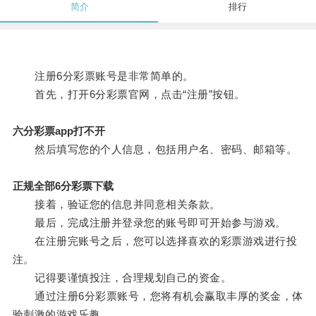
简介
排行
注册6分彩票账号是非常简单的。
首先，打开6分彩票官网，点击“注册”按钮。
六分彩票app打不开
然后填写您的个人信息，包括用户名、密码、邮箱等。
正规全部6分彩票下载
接着，验证您的信息并同意相关条款。
最后，完成注册并登录您的账号即可开始参与游戏。
在注册完账号之后，您可以选择喜欢的彩票游戏进行投
注。
记得要谨慎投注，合理规划自己的资金。
通过注册6分彩票账号，您将有机会赢取丰厚的奖金，体
验刺激的游戏乐趣。