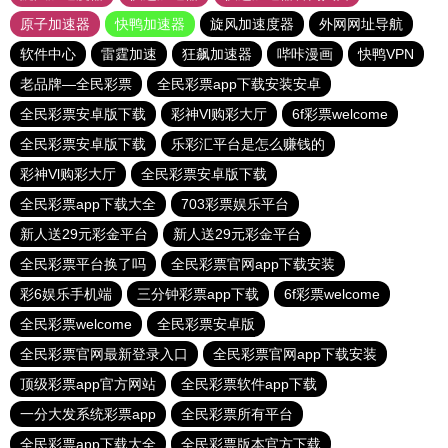
原子加速器
快鸭加速器
旋风加速度器
外网网址导航
软件中心
雷霆加速
狂飙加速器
哔咔漫画
快鸭VPN
老品牌—全民彩票
全民彩票app下载安装安卓
全民彩票安卓版下载
彩神Vl购彩大厅
6f彩票welcome
全民彩票安卓版下载
乐彩汇平台是怎么赚钱的
彩神Vl购彩大厅
全民彩票安卓版下载
全民彩票app下载大全
703彩票娱乐平台
新人送29元彩金平台
新人送29元彩金平台
全民彩票平台换了吗
全民彩票官网app下载安装
彩6娱乐手机端
三分钟彩票app下载
6f彩票welcome
全民彩票welcome
全民彩票安卓版
全民彩票官网最新登录入口
全民彩票官网app下载安装
顶级彩票app官方网站
全民彩票软件app下载
一分大发系统彩票app
全民彩票所有平台
全民彩票app下载大全
全民彩票版本官方下载