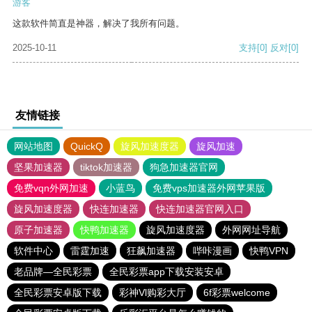
游客
这款软件简直是神器，解决了我所有问题。
2025-10-11
支持
[0]
反对
[0]
友情链接
网站地图
QuickQ
旋风加速度器
旋风加速
坚果加速器
tiktok加速器
狗急加速器官网
免费vqn外网加速
小蓝鸟
免费vps加速器外网苹果版
旋风加速度器
快连加速器
快连加速器官网入口
原子加速器
快鸭加速器
旋风加速度器
外网网址导航
软件中心
雷霆加速
狂飙加速器
哔咔漫画
快鸭VPN
老品牌—全民彩票
全民彩票app下载安装安卓
全民彩票安卓版下载
彩神Vl购彩大厅
6f彩票welcome