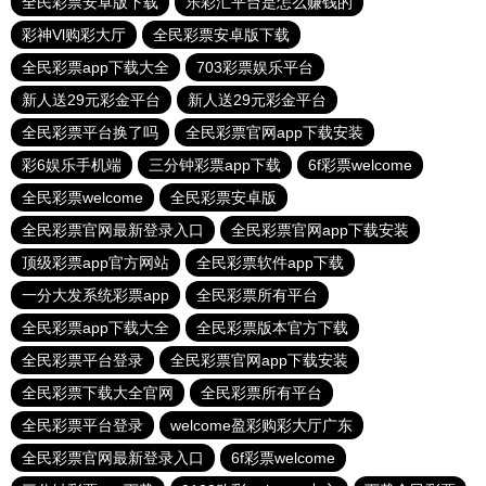
全民彩票安卓版下载
乐彩汇平台是怎么赚钱的
彩神Vl购彩大厅
全民彩票安卓版下载
全民彩票app下载大全
703彩票娱乐平台
新人送29元彩金平台
新人送29元彩金平台
全民彩票平台换了吗
全民彩票官网app下载安装
彩6娱乐手机端
三分钟彩票app下载
6f彩票welcome
全民彩票welcome
全民彩票安卓版
全民彩票官网最新登录入口
全民彩票官网app下载安装
顶级彩票app官方网站
全民彩票软件app下载
一分大发系统彩票app
全民彩票所有平台
全民彩票app下载大全
全民彩票版本官方下载
全民彩票平台登录
全民彩票官网app下载安装
全民彩票下载大全官网
全民彩票所有平台
全民彩票平台登录
welcome盈彩购彩大厅广东
全民彩票官网最新登录入口
6f彩票welcome