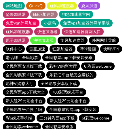
网站地图
QuickQ
旋风加速度器
旋风加速
坚果加速器
tiktok加速器
狗急加速器官网
免费vqn外网加速
小蓝鸟
免费vps加速器外网苹果版
旋风加速度器
快连加速器
快连加速器官网入口
原子加速器
快鸭加速器
旋风加速度器
外网网址导航
软件中心
雷霆加速
狂飙加速器
哔咔漫画
快鸭VPN
老品牌—全民彩票
全民彩票app下载安装安卓
全民彩票安卓版下载
彩神Vl购彩大厅
6f彩票welcome
全民彩票安卓版下载
乐彩汇平台是怎么赚钱的
彩神Vl购彩大厅
全民彩票安卓版下载
全民彩票app下载大全
703彩票娱乐平台
新人送29元彩金平台
新人送29元彩金平台
全民彩票平台换了吗
全民彩票官网app下载安装
彩6娱乐手机端
三分钟彩票app下载
6f彩票welcome
全民彩票welcome
全民彩票安卓版