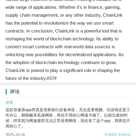
wide range of applications. Whether it's in finance, gaming,
supply chain management, or any other industry, ChainLink
has the potential to revolutionize the way we use smart
contracts. In conclusion, ChainLink is a powerful tool that is
reshaping the world of blockchain technology. Its ability to
connect smart contracts with real-world data sources is
unlocking new possibilities for decentralized applications. As
the adoption of blockchain technology continues to grow,
ChainLink is poised to play a significant role in shaping the
future of the industry.#37#
评论
游客
这款加速器app简直是居家旅行必备神器，无论是看视频、玩游戏还是工
作办公，都能畅享高速网络，再也不用担心网速卡顿了。以前出差的时
候，经常因为网速慢而无法正常使用网络，现在有了这个app，我再也不
用担心了。
2025-10-16
支持
[0]
反对
[0]