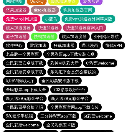
网站地图
QuickQ
旋风加速度器
旋风加速
坚果加速器
tiktok加速器
狗急加速器官网
免费vqn外网加速
小蓝鸟
免费vps加速器外网苹果版
旋风加速度器
快连加速器
快连加速器官网入口
原子加速器
快鸭加速器
旋风加速度器
外网网址导航
软件中心
雷霆加速
狂飙加速器
哔咔漫画
快鸭VPN
老品牌—全民彩票
全民彩票app下载安装安卓
全民彩票安卓版下载
彩神Vl购彩大厅
6f彩票welcome
全民彩票安卓版下载
乐彩汇平台是怎么赚钱的
彩神Vl购彩大厅
全民彩票安卓版下载
全民彩票app下载大全
703彩票娱乐平台
新人送29元彩金平台
新人送29元彩金平台
全民彩票平台换了吗
全民彩票官网app下载安装
彩6娱乐手机端
三分钟彩票app下载
6f彩票welcome
全民彩票welcome
全民彩票安卓版