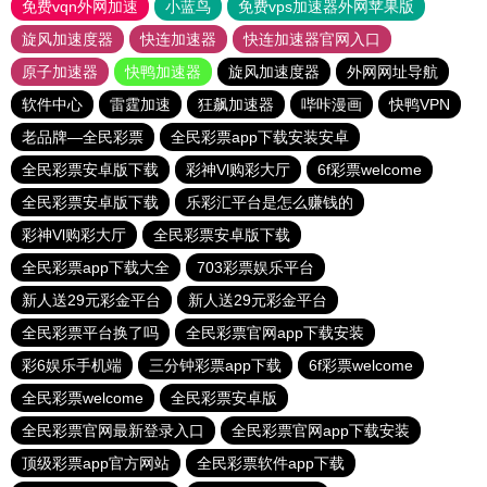
免费vqn外网加速
小蓝鸟
免费vps加速器外网苹果版
旋风加速度器
快连加速器
快连加速器官网入口
原子加速器
快鸭加速器
旋风加速度器
外网网址导航
软件中心
雷霆加速
狂飙加速器
哔咔漫画
快鸭VPN
老品牌—全民彩票
全民彩票app下载安装安卓
全民彩票安卓版下载
彩神Vl购彩大厅
6f彩票welcome
全民彩票安卓版下载
乐彩汇平台是怎么赚钱的
彩神Vl购彩大厅
全民彩票安卓版下载
全民彩票app下载大全
703彩票娱乐平台
新人送29元彩金平台
新人送29元彩金平台
全民彩票平台换了吗
全民彩票官网app下载安装
彩6娱乐手机端
三分钟彩票app下载
6f彩票welcome
全民彩票welcome
全民彩票安卓版
全民彩票官网最新登录入口
全民彩票官网app下载安装
顶级彩票app官方网站
全民彩票软件app下载