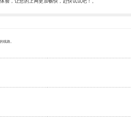
体验，让您的上网更加畅快，赶快试试吧！。
区的线路。