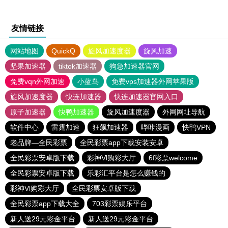
友情链接
网站地图
QuickQ
旋风加速度器
旋风加速
坚果加速器
tiktok加速器
狗急加速器官网
免费vqn外网加速
小蓝鸟
免费vps加速器外网苹果版
旋风加速度器
快连加速器
快连加速器官网入口
原子加速器
快鸭加速器
旋风加速度器
外网网址导航
软件中心
雷霆加速
狂飙加速器
哔咔漫画
快鸭VPN
老品牌—全民彩票
全民彩票app下载安装安卓
全民彩票安卓版下载
彩神Vl购彩大厅
6f彩票welcome
全民彩票安卓版下载
乐彩汇平台是怎么赚钱的
彩神Vl购彩大厅
全民彩票安卓版下载
全民彩票app下载大全
703彩票娱乐平台
新人送29元彩金平台
新人送29元彩金平台