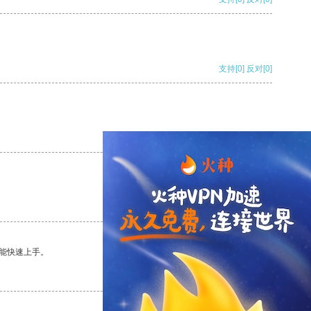
支持
[0]
反对
[0]
支持
[0]
反对
[0]
支持
[0]
反对
[0]
能快速上手。
支持
[0]
反对
[0]