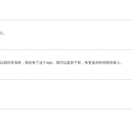
心。
我以前经常加班，现在有了这个app，我可以提前下班，有更多的时间陪伴家人。