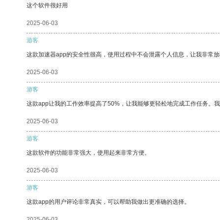
这个软件很好用
2025-06-03
游客
这款加速器app的安全性很高，使用过程中不会泄露个人信息，让我非常放
2025-06-03
游客
这款app让我的工作效率提高了50%，让我能够更轻松地完成工作任务。
2025-06-03
游客
这款软件的功能非常强大，使用起来非常方便。
2025-06-03
游客
这款app的用户评论非常真实，可以帮助我做出更准确的选择。
2025-06-03