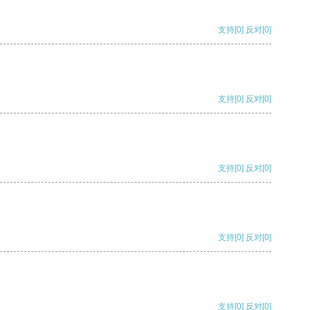
支持
[0]
反对
[0]
支持
[0]
反对
[0]
支持
[0]
反对
[0]
支持
[0]
反对
[0]
支持
[0]
反对
[0]