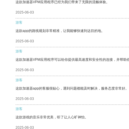
这款加速器VPM应用程序已经为我们带来了无限的流畅体验。
2025-06-03
游客
这款app的路线规划非常精准，让我能够快速到达目的地。
2025-06-03
游客
这款加速器VPM应用程序可以给你提供最高速度和安全性的连接，并帮助
2025-06-03
游客
这款加速器app的客服很贴心，遇到问题都能及时解决，服务态度非常好。
2025-06-03
游客
这款游戏的音乐非常优美，听了让人心旷神怡。
2025-06-03