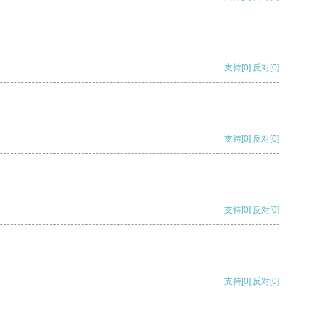
支持
[0]
反对
[0]
支持
[0]
反对
[0]
支持
[0]
反对
[0]
支持
[0]
反对
[0]