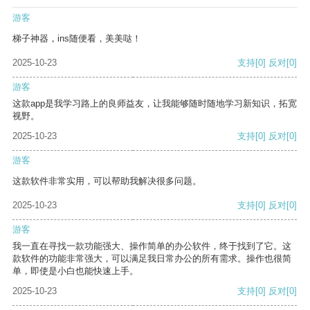
游客
梯子神器，ins随便看，美美哒！
2025-10-23
支持
[0]
反对
[0]
游客
这款app是我学习路上的良师益友，让我能够随时随地学习新知识，拓宽
视野。
2025-10-23
支持
[0]
反对
[0]
游客
这款软件非常实用，可以帮助我解决很多问题。
2025-10-23
支持
[0]
反对
[0]
游客
我一直在寻找一款功能强大、操作简单的办公软件，终于找到了它。这
款软件的功能非常强大，可以满足我日常办公的所有需求。操作也很简
单，即使是小白也能快速上手。
2025-10-23
支持
[0]
反对
[0]