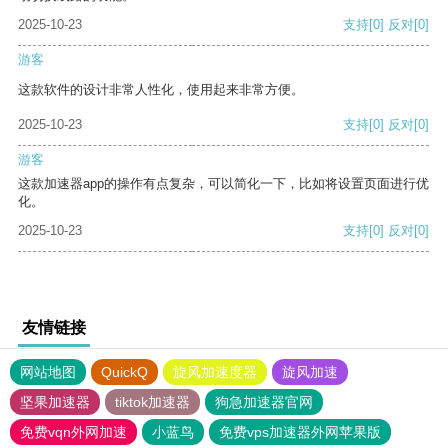
2025-10-23
支持
[0]
反对
[0]
游客
这款软件的设计非常人性化，使用起来非常方便。
2025-10-23
支持
[0]
反对
[0]
游客
这款加速器app的操作有点复杂，可以简化一下，比如将设置页面进行优
化。
2025-10-23
支持
[0]
反对
[0]
友情链接
网站地图
QuickQ
旋风加速度器
旋风加速
坚果加速器
tiktok加速器
狗急加速器官网
免费vqn外网加速
小蓝鸟
免费vps加速器外网苹果版