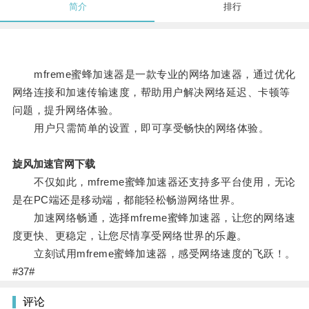
简介
排行
mfreme蜜蜂加速器是一款专业的网络加速器，通过优化
网络连接和加速传输速度，帮助用户解决网络延迟、卡顿等
问题，提升网络体验。
用户只需简单的设置，即可享受畅快的网络体验。
旋风加速官网下载
不仅如此，mfreme蜜蜂加速器还支持多平台使用，无论
是在PC端还是移动端，都能轻松畅游网络世界。
加速网络畅通，选择mfreme蜜蜂加速器，让您的网络速
度更快、更稳定，让您尽情享受网络世界的乐趣。
立刻试用mfreme蜜蜂加速器，感受网络速度的飞跃！。
#37#
评论